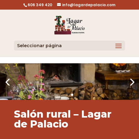
Skip to content
606 349 420
info@lagardepalacio.com
Seleccionar página
Salón rural – Lagar
de Palacio